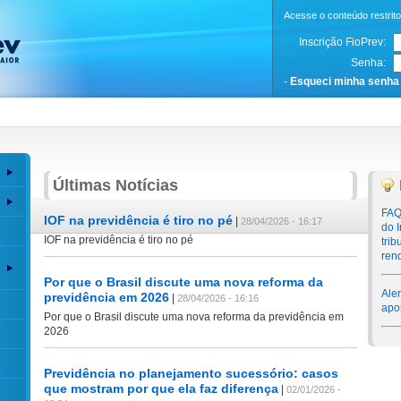
Acesse o conteúdo restrit
Inscrição FioPrev:
Senha:
-
Esqueci minha senha
Últimas Notícias
FAQ
IOF na previdência é tiro no pé
|
28/04/2026 - 16:17
do 
IOF na previdência é tiro no pé
tri
ren
Por que o Brasil discute uma nova reforma da
Aler
previdência em 2026
|
28/04/2026 - 16:16
apo
Por que o Brasil discute uma nova reforma da previdência em
2026
Previdência no planejamento sucessório: casos
que mostram por que ela faz diferença
|
02/01/2026 -