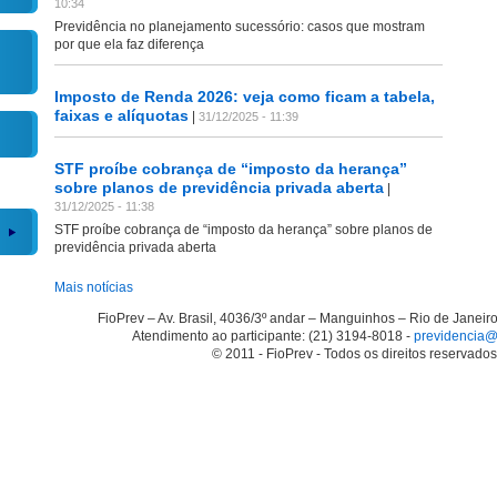
10:34
Previdência no planejamento sucessório: casos que mostram
por que ela faz diferença
Imposto de Renda 2026: veja como ficam a tabela,
faixas e alíquotas
|
31/12/2025 - 11:39
STF proíbe cobrança de “imposto da herança”
sobre planos de previdência privada aberta
|
31/12/2025 - 11:38
STF proíbe cobrança de “imposto da herança” sobre planos de
previdência privada aberta
Mais notícias
FioPrev – Av. Brasil, 4036/3º andar – Manguinhos – Rio de Janei
Atendimento ao participante: (21) 3194-8018 -
previdencia@f
© 2011 - FioPrev - Todos os direitos reservados