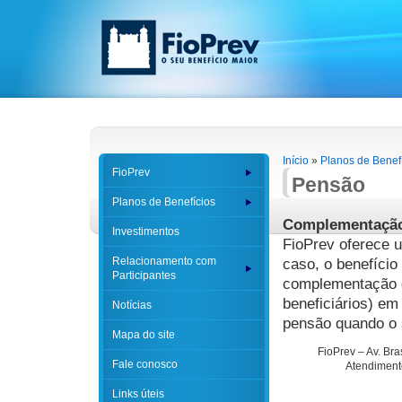
Início
»
Planos de Benef
FioPrev
Pensão
Planos de Benefícios
Complementação
Investimentos
FioPrev oferece 
Relacionamento com
caso, o benefício
Participantes
complementação d
beneficiários) em
Notícias
pensão quando o s
Mapa do site
FioPrev – Av. Br
Fale conosco
Atendimento
Links úteis