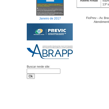
Abono Anual
supl
13º 
FioPrev – Av. Br
Janeiro de 2017
Atendimento
Buscar neste site: