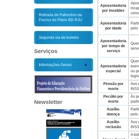
Apos
Aposentadoria
inca
por invalidez
cons
Retirada de Patrocínio da
Fiocruz do Plano BD-RJU
Aposentadoria
Part
por idade
pelo
Segunda via de boletos
Aposentadoria
Quem
por tempo de
serv
Serviços
serviço
Quem
Informações Gerais
Aposentadoria
exer
especial
ou p
legi
Pensão por
Aos 
morte
INSS
Pecúlio por
Às p
Newsletter
morte
parti
Auxílio-
Part
doença
pelo
Auxílio-
Aos 
reclusão
INSS
A to