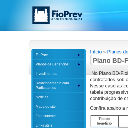
Início
»
Planos de
FioPrev
Plano BD-F
Planos de Benefícios
No Plano BD-FioP
Investimentos
contratados sob o
Relacionamento com
Nesse caso as con
Participantes
tabela progressi
Notícias
contribuição de ca
Mapa do site
Confira abaixo a 
Fale conosco
Tipo de
benefício
Links úteis