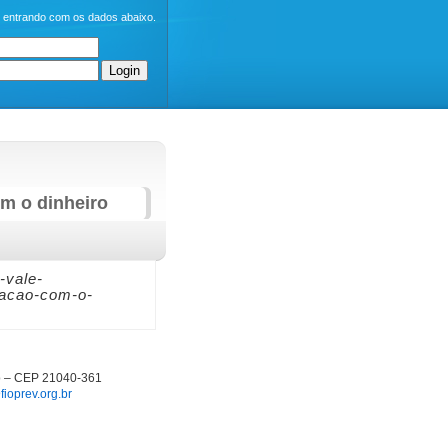
o entrando com os dados abaixo.
om o dinheiro
-vale-
lacao-com-o-
ro – CEP 21040-361
ioprev.org.br