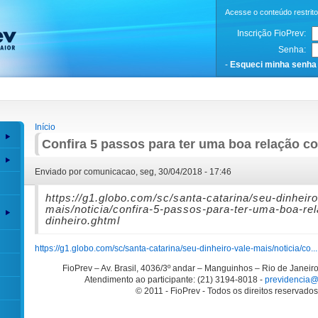
Acesse o conteúdo restrit
Inscrição FioPrev:
Senha:
-
Esqueci minha senha
Início
Confira 5 passos para ter uma boa relação c
Enviado por comunicacao, seg, 30/04/2018 - 17:46
https://g1.globo.com/sc/santa-catarina/seu-dinheiro
mais/noticia/confira-5-passos-para-ter-uma-boa-re
dinheiro.ghtml
https://g1.globo.com/sc/santa-catarina/seu-dinheiro-vale-mais/noticia/co...
FioPrev – Av. Brasil, 4036/3º andar – Manguinhos – Rio de Janei
Atendimento ao participante: (21) 3194-8018 -
previdencia@f
© 2011 - FioPrev - Todos os direitos reservados